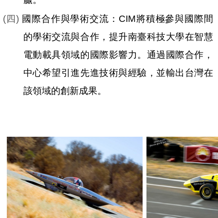
(
四
)
國際合作與學術交流：CIM將積極參與國際間
的學術交流與合作，提升南臺科技大學在智慧
電動載具領域的國際影響力。通過國際合作，
中心希望引進先進技術與經驗，並輸出台灣在
該領域的創新成果。