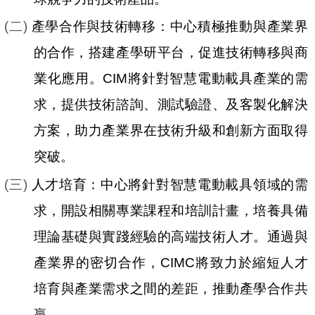
(
二
)
產學合作與技術轉移：中心積極推動與產業界
的合作，搭建產學研平台，促進技術轉移與商
業化應用。CIM將針對智慧電動載具產業的需
求，提供技術諮詢、測試驗證、及客製化解決
方案，助力產業界在技術升級和創新方面取得
突破。
(
三
)
人才培育：中心將針對智慧電動載具領域的需
求，開設相關專業課程和培訓計畫，培養具備
理論基礎與實踐經驗的高端技術人才。通過與
產業界的密切合作，CIMC將致力於縮短人才
培育與產業需求之間的差距，推動產學合作共
贏。