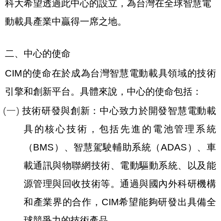
科大希望透過此中心的設立，為台灣在全球智慧電
動載具產業中贏得一席之地。
二、中心的使命
CIM
的使命在於成為台灣智慧電動載具領域的技術
引擎和創新平台。具體來說，中心的使命包括：
(
一
)
技術研發與創新：中心致力於開發智慧電動載
具的核心技術，包括先進的電池管理系統
（BMS）、智慧駕駛輔助系統（ADAS）、車
載通訊與物聯網技術、電動驅動系統、以及能
源管理與回收技術等。通過與國內外科研機構
和產業界的合作，CIM希望能夠研發出具備全
球競爭力的技術產品。